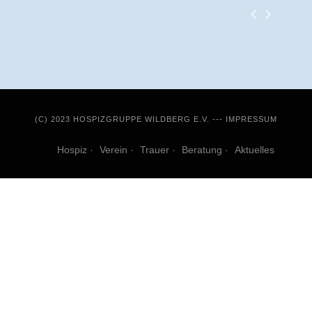
(C) 2023 HOSPIZGRUPPE WILDBERG E.V. ---
IMPRESSUM
Hospiz
Verein
Trauer
Beratung
Aktuelles