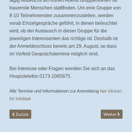
tägig Mittwochs am frühen Abend Gruppentreffen für
trauernde Menschen stattfinden. Um eine Gruppe von
8-10 Teilnehmenden zusammenzustellen, werden
vorab Einzelgespräche geführt, in denen beleuchtet
wird, ob der Austausch in dieser Gruppe für die
jeweiligen Interessenten das richtige ist. Deshalb ist
der Anmeldeschluss bereits am 29. August, so dass
im Vorfeld Gesprächstermine möglich sind.
Bei Interesse oder Fragen wenden Sie sich an das
Hospiztelefon 0173-1085875.
Alle Termine und Informationen zur Anmeldung
hier klicken
für Infoblatt
Vorheriger Beitrag: Hospizgruppe Wildberg e.V. mit neuem Vors
Nächster Beitr
Zurück
Weiter