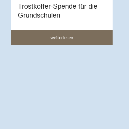
Trostkoffer-Spende für die
im
Grundschulen
weiterlesen