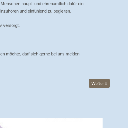
nd Menschen haupt- und ehrenamtlich dafür ein,
inzuhören und einfühlend zu begleiten.
v versorgt.
en möchte, darf sich gerne bei uns melden.
Nächster Beitrag: S
Weiter