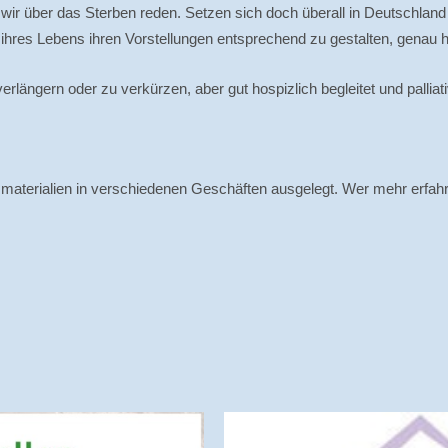
em wir über das Sterben reden. Setzen sich doch überall in Deutschla
hres Lebens ihren Vorstellungen entsprechend zu gestalten, genau h
längern oder zu verkürzen, aber gut hospizlich begleitet und palliati
smaterialien in verschiedenen Geschäften ausgelegt. Wer mehr erfahr
Sterbende begleiten" 2021