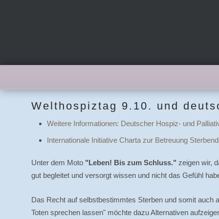
Welthospiztag 9.10. und deuts
Weitere Informationen: Deutscher Hospiz- und Palliat
Internationale Initiative Charta zur Betreuung Sterbend
Unter dem Moto
"Leben! Bis zum Schluss."
zeigen wir, 
gut begleitet und versorgt wissen und nicht das Gefühl hab
Das Recht auf selbstbestimmtes Sterben und somit auch au
Toten sprechen lassen" möchte dazu Alternativen aufzeige