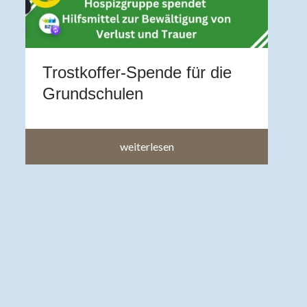
A
b
a
a
Trostkoffer-Spende für die
im
Grundschulen
weiterlesen