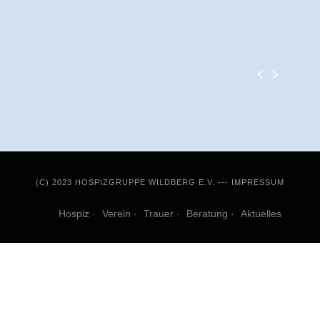
(C) 2023 HOSPIZGRUPPE WILDBERG E.V. ---
IMPRESSUM
Hospiz
Verein
Trauer
Beratung
Aktuelles