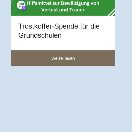
b
a
a
Trostkoffer-Spende für die
im
Grundschulen
weiterlesen