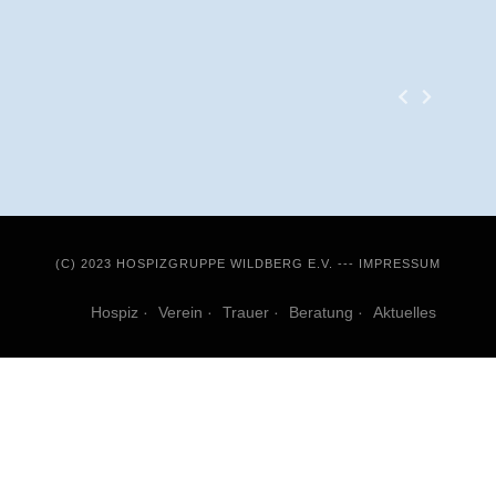
(C) 2023 HOSPIZGRUPPE WILDBERG E.V. ---
IMPRESSUM
Hospiz
Verein
Trauer
Beratung
Aktuelles