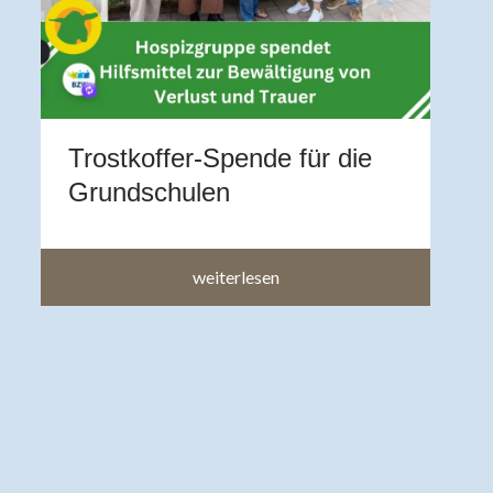
Z
A
b
a
a
Trostkoffer-Spende für die
im
Grundschulen
weiterlesen