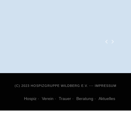
(C) 2023 HOSPIZGRUPPE WILDBERG E.V. ---
IMPRESSUM
Hospiz
Verein
Trauer
Beratung
Aktuelles