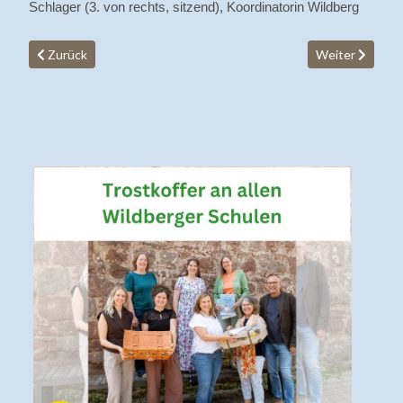
Schlager (3. von rechts, sitzend), Koordinatorin Wildberg
Vorheriger Beitrag: Fortbildung zum Thema Validation bei deme
Nächster Beitra
Zurück
Weiter
V
U