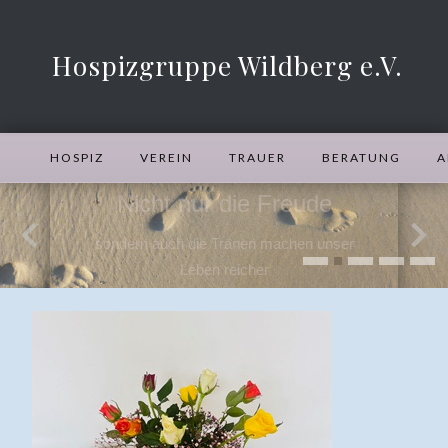
Hospizgruppe Wildberg e.V.
HOSPIZ
VEREIN
TRAUER
BERATUNG
A
Nicht nur die Freude
sondern auch die Tränen machen unser
Leben reicher